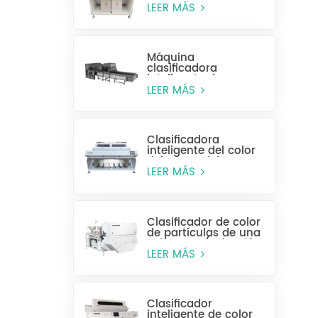
alta eficiencia MR128
LEER MÁS
Máquina
clasificadora
inteligente de
plástico para
LEER MÁS
botellas enteras
Clasificadora
inteligente del color
del grano del CCD
MG448
LEER MÁS
Clasificador de color
de partículas de una
sola capa (selección
húmeda)
LEER MÁS
Clasificador
inteligente de color