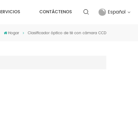
Español
SERVICIOS
CONTÁCTENOS
Hogar
Clasificador óptico de té con cámara CCD
English
français
русский
español
Türkçe
العربية
中文