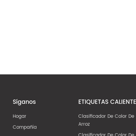
Síganos
ETIQUETAS CALIENT
Hogar
Clasificador De Color De
Arroz
Compañía
Clasificador De Color De