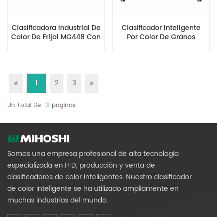
Clasificadora Industrial De
Clasificador Inteligente
Color De Frijol MG448 Con
Por Color De Granos
Sistema De Cámara Dual
MG384
1
2
3
Un Total De
3
Paginas
Somos una empresa profesional de alta tecnología
especializada en I+D, producción y venta de
clasificadores de color inteligentes. Nuestro clasificador
de color inteligente se ha utilizado ampliamente en
muchas industrias del mundo.