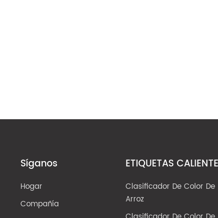
Síganos
ETIQUETAS CALIENT
Hogar
Clasificador De Color De
Arroz
Compañía
Clasificador De Color De