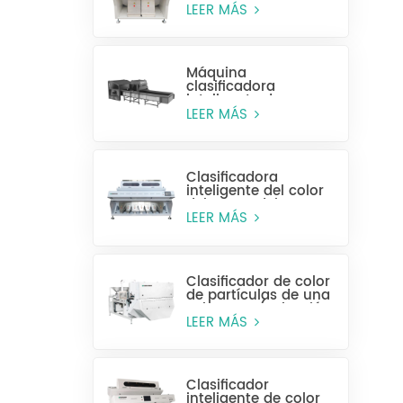
alta eficiencia MR128
LEER MÁS
Máquina
clasificadora
inteligente de
plástico para
LEER MÁS
botellas enteras
Clasificadora
inteligente del color
del grano del CCD
MG448
LEER MÁS
Clasificador de color
de partículas de una
sola capa (selección
húmeda)
LEER MÁS
Clasificador
inteligente de color