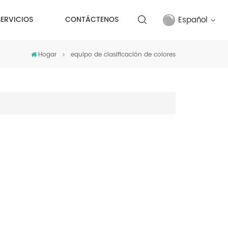
Español
SERVICIOS
CONTÁCTENOS
Hogar
equipo de clasificación de colores
English
français
русский
español
Türkçe
العربية
中文