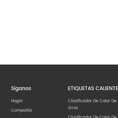
Síganos
ETIQUETAS CALIENT
Hogar
Clasificador De Color De
Arroz
Compañía
Clasificador De Color De