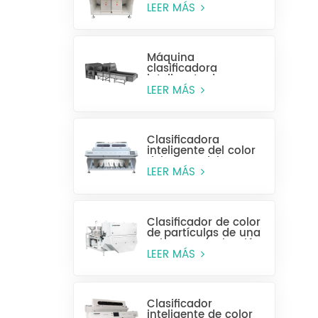
alta eficiencia MR128
LEER MÁS
Máquina
clasificadora
inteligente de
plástico para
LEER MÁS
botellas enteras
Clasificadora
inteligente del color
del grano del CCD
MG448
LEER MÁS
Clasificador de color
de partículas de una
sola capa (selección
húmeda)
LEER MÁS
Clasificador
inteligente de color