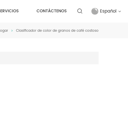
Español
SERVICIOS
CONTÁCTENOS
ogar
Clasificador de color de granos de café costoso
English
français
русский
español
Türkçe
العربية
中文