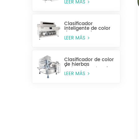
húmeda)
LEER MÁS
Clasificador
inteligente de color
de anacardos
LEER MÁS
Clasificador de color
de hierbas
(rebanadas de raíz y
tallo)
LEER MÁS