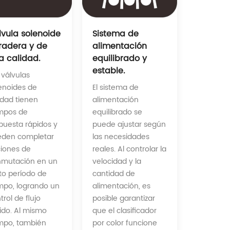
Sistema de
lvula solenoide
alimentación
radera y de
equilibrado y
a calidad.
estable.
 válvulas
El sistema de
enoides de
alimentación
idad tienen
equilibrado se
mpos de
puede ajustar según
puesta rápidos y
las necesidades
eden completar
reales. Al controlar la
iones de
velocidad y la
mutación en un
cantidad de
to período de
alimentación, es
mpo, logrando un
posible garantizar
trol de flujo
que el clasificador
ido. Al mismo
por color funcione
mpo, también