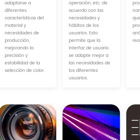
operación, etc. de
adaptarse a
pro
acuerdo con las
diferentes
nan
necesidades y
características del
que
hábitos de los
material y
pro
usuarios. Esto
necesidades de
aná
permite que la
producción,
real
interfaz de usuario
mejorando la
se adapte mejor a
precisión y
las necesidades de
estabilidad de la
los diferentes
selección de color.
usuarios.