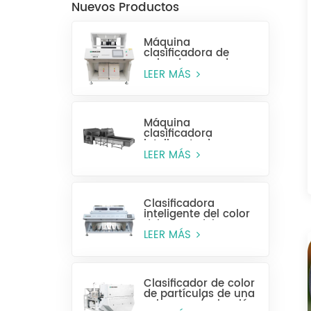
Nuevos Productos
Máquina
clasificadora de
color de arroz de
alta eficiencia MR128
LEER MÁS
Máquina
clasificadora
inteligente de
plástico para
LEER MÁS
botellas enteras
Clasificadora
inteligente del color
del grano del CCD
MG448
LEER MÁS
Clasificador de color
de partículas de una
sola capa (selección