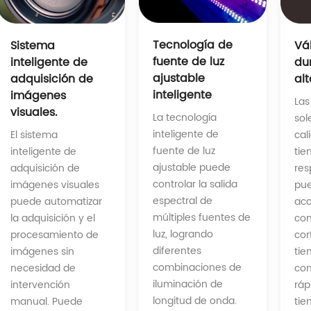
Tecnología de
Sistema
Vá
fuente de luz
inteligente de
du
ajustable
adquisición de
alt
inteligente
imágenes
Las
visuales.
La tecnología
sol
inteligente de
El sistema
cal
fuente de luz
inteligente de
tie
ajustable puede
adquisición de
res
controlar la salida
imágenes visuales
pu
espectral de
puede automatizar
acc
múltiples fuentes de
la adquisición y el
con
luz, logrando
procesamiento de
cor
diferentes
imágenes sin
tie
combinaciones de
necesidad de
con
iluminación de
intervención
ráp
longitud de onda.
manual. Puede
tie