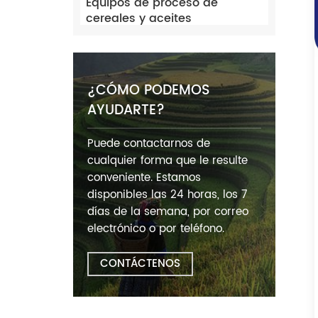
Equipos de proceso de
cereales y aceites
¿CÓMO PODEMOS
AYUDARTE?
Puede contactarnos de
cualquier forma que le resulte
conveniente. Estamos
disponibles las 24 horas, los 7
días de la semana, por correo
electrónico o por teléfono.
CONTÁCTENOS