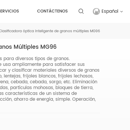
Español
SERVICIOS
CONTÁCTENOS
Clasificadora óptica inteligente de granos múltiples MG96
English
ranos Múltiples MG96
français
es para diversos tipos de granos.
русский
 se usa ampliamente para satisfacer sus
car y clasificar materiales diversos de granos
español
, lentejas, frijoles blancos, frijoles lechosos,
ena, cebada, cebada, sorgo, etc. Eliminación
das, partículas mohosas, bloques de tierra,
Türkçe
las características de un sistema de
ucción, ahorro de energía, simple. Operación,
العربية
中文