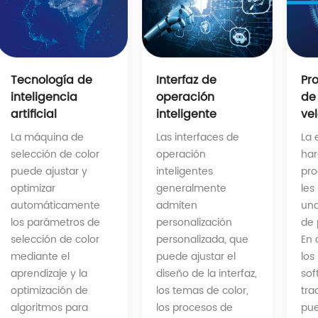
Interfaz de
Tecnología de
Pr
operación
inteligencia
de 
inteligente
artificial
ve
Las interfaces de
La máquina de
La 
operación
selección de color
har
inteligentes
puede ajustar y
pro
generalmente
optimizar
les
admiten
automáticamente
una
personalización
los parámetros de
de 
personalizada, que
selección de color
En 
puede ajustar el
mediante el
los
diseño de la interfaz,
aprendizaje y la
sof
los temas de color,
optimización de
tra
los procesos de
algoritmos para
pue