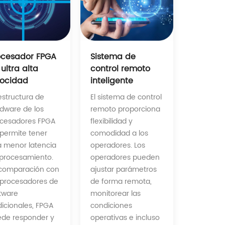
Sistema de
ocesador FPGA
control remoto
ultra alta
inteligente
locidad
El sistema de control
estructura de
remoto proporciona
dware de los
flexibilidad y
cesadores FPGA
comodidad a los
 permite tener
operadores. Los
 menor latencia
operadores pueden
procesamiento.
ajustar parámetros
comparación con
de forma remota,
 procesadores de
monitorear las
tware
condiciones
dicionales, FPGA
operativas e incluso
de responder y