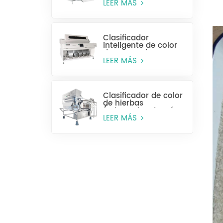
húmeda)
LEER MÁS
Clasificador
inteligente de color
de anacardos
LEER MÁS
Clasificador de color
de hierbas
(rebanadas de raíz y
tallo)
LEER MÁS