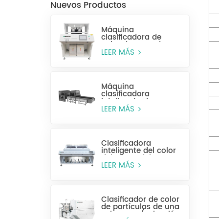
Nuevos Productos
Máquina
clasificadora de
color de arroz de
alta eficiencia MR128
LEER MÁS
Máquina
clasificadora
inteligente de
plástico para
LEER MÁS
botellas enteras
Clasificadora
inteligente del color
del grano del CCD
MG448
LEER MÁS
Clasificador de color
de partículas de una
sola capa (selección