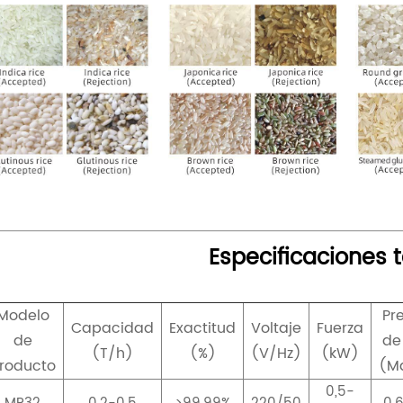
Especificaciones 
Modelo
Pr
Capacidad
Exactitud
Voltaje
Fuerza
de
de
(T/h)
(%)
(V/Hz)
(kW)
roducto
(M
0,5-