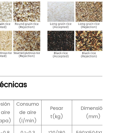
técnicas
esión
Consumo
Pesar
Dimensión
 aire
de aire
t(kg)
(mm)
apa)
(l/min)