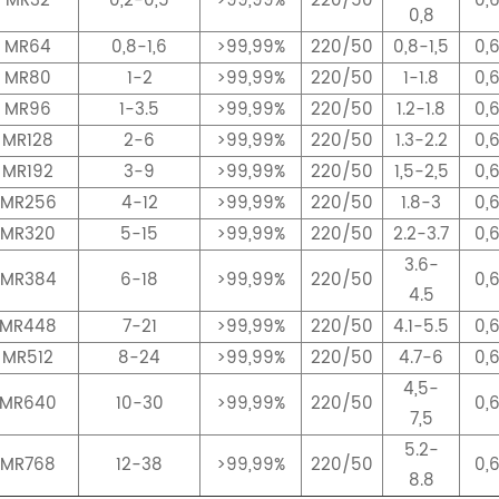
MR32
0,2-0,5
>99,99%
220/50
0,
0,8
MR64
0,8-1,6
>99,99%
220/50
0,8-1,5
0,
MR80
1-2
>99,99%
220/50
1-1.8
0,
MR96
1-3.5
>99,99%
220/50
1.2-1.8
0,
MR128
2-6
>99,99%
220/50
1.3-2.2
0,
MR192
3-9
>99,99%
220/50
1,5-2,5
0,
MR256
4-12
>99,99%
220/50
1.8-3
0,
MR320
5-15
>99,99%
220/50
2.2-3.7
0,
3.6-
MR384
6-18
>99,99%
220/50
0,
4.5
MR448
7-21
>99,99%
220/50
4.1-5.5
0,
MR512
8-24
>99,99%
220/50
4.7-6
0,
4,5-
MR640
10-30
>99,99%
220/50
0,
7,5
5.2-
MR768
12-38
>99,99%
220/50
0,
8.8