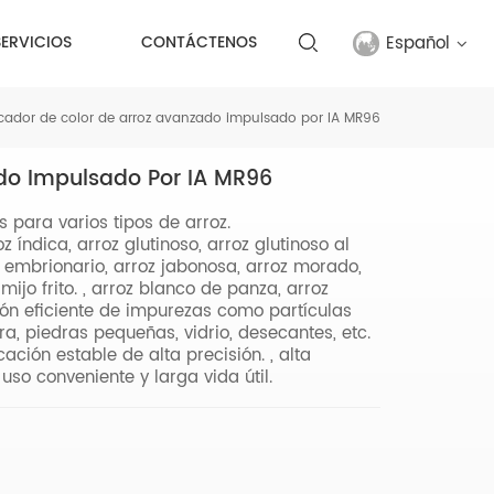
Español
SERVICIOS
CONTÁCTENOS
icador de color de arroz avanzado impulsado por IA MR96
English
ado Impulsado Por IA MR96
français
s para varios tipos de arroz.
русский
z índica, arroz glutinoso, arroz glutinoso al
roz embrionario, arroz jabonosa, arroz morado,
español
 mijo frito. , arroz blanco de panza, arroz
ación eficiente de impurezas como partículas
ra, piedras pequeñas, vidrio, desecantes, etc.
Türkçe
ación estable de alta precisión. , alta
uso conveniente y larga vida útil.
العربية
中文