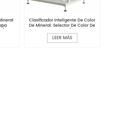
Mineral
Clasificador Inteligente De Color
Capa
De Mineral: Selector De Color De
da)
Grano De Doble Vía (selección En
Seco)
LEER MÁS