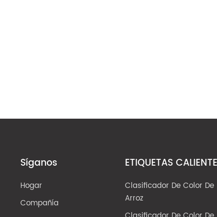
Síganos
ETIQUETAS CALIENT
Hogar
Clasificador De Color De
Arroz
Compañía
Clasificador De Color De