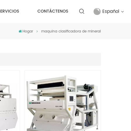
Español
SERVICIOS
CONTÁCTENOS
Hogar
maquina clasificadora de mineral
English
français
русский
español
Türkçe
العربية
中文