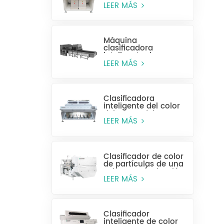
alta eficiencia MR128
LEER MÁS
Máquina
clasificadora
inteligente de
plástico para
LEER MÁS
botellas enteras
Clasificadora
inteligente del color
del grano del CCD
MG448
LEER MÁS
Clasificador de color
de partículas de una
sola capa (selección
húmeda)
LEER MÁS
Clasificador
inteligente de color