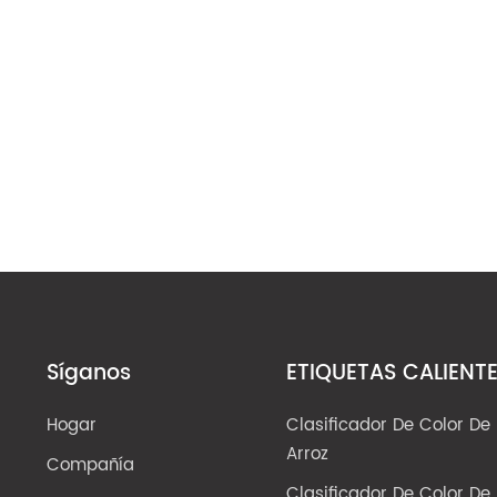
Síganos
ETIQUETAS CALIENT
Hogar
Clasificador De Color De
Arroz
Compañía
Clasificador De Color De