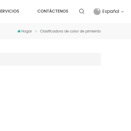
Español
SERVICIOS
CONTÁCTENOS
Hogar
Clasificadora de color de pimiento
English
français
русский
español
Türkçe
العربية
中文