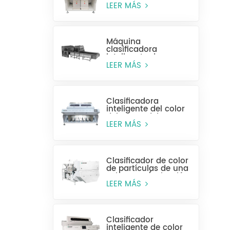
alta eficiencia MR128
LEER MÁS
Máquina
clasificadora
inteligente de
plástico para
LEER MÁS
botellas enteras
Clasificadora
inteligente del color
del grano del CCD
MG448
LEER MÁS
Clasificador de color
de partículas de una
sola capa (selección
húmeda)
LEER MÁS
Clasificador
inteligente de color