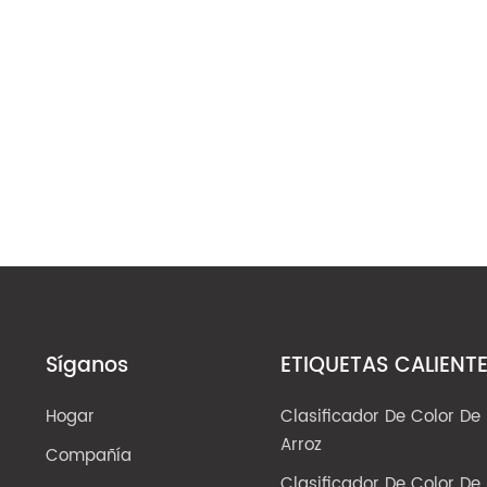
Síganos
ETIQUETAS CALIENT
Hogar
Clasificador De Color De
Arroz
Compañía
Clasificador De Color De