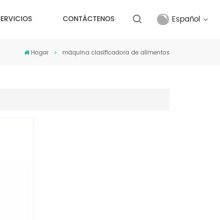
Español
SERVICIOS
CONTÁCTENOS
Hogar
máquina clasificadora de alimentos
English
français
русский
español
Türkçe
العربية
中文