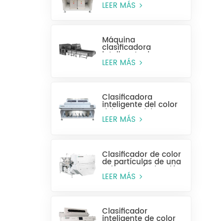
alta eficiencia MR128
LEER MÁS
Máquina
clasificadora
inteligente de
plástico para
LEER MÁS
botellas enteras
Clasificadora
inteligente del color
del grano del CCD
MG448
LEER MÁS
Clasificador de color
de partículas de una
sola capa (selección
húmeda)
LEER MÁS
Clasificador
inteligente de color