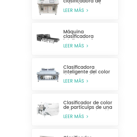
clasificadora de
color de arroz de
alta eficiencia MR128
LEER MÁS
Máquina
clasificadora
inteligente de
plástico para
LEER MÁS
botellas enteras
Clasificadora
inteligente del color
del grano del CCD
MG448
LEER MÁS
Clasificador de color
de partículas de una
sola capa (selección
húmeda)
LEER MÁS