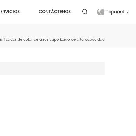
Español
SERVICIOS
CONTÁCTENOS
English
asificador de color de arroz vaporizado de alta capacidad
français
русский
español
Türkçe
العربية
中文