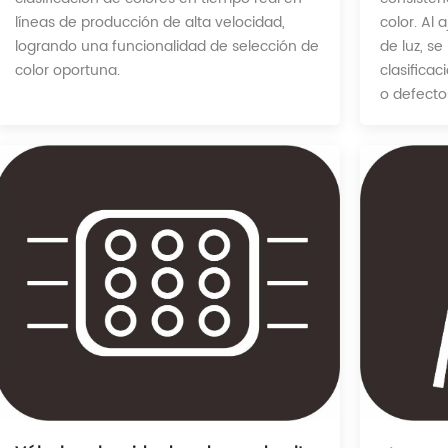
color. Al 
líneas de producción de alta velocidad,
de luz, s
logrando una funcionalidad de selección de
clasificac
color oportuna.
o defectos