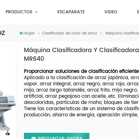
PRODUCTOS
ESCAPARATE
VIDEO
oz
Hogar
Clasificador de color de arroz
Máquina clasifica
Máquina Clasificadora Y Clasificadora
MR640
Proporcionar soluciones de clasificación eficiente
Aplicado a la clasificación de arroz japónica, arro
vapor, arroz integral, arroz negro, arroz rojo, ar
mijo, arroz largo tailandés, arroz frito, mijo negro,
artificial, arroz pegajoso con aceite, etc. Elimin
descoloridas, partículas de moho, bloques de tier
Tiene las características de un sistema de clasific
producción, ahorro de energía, operación simple, 
PREGUNTAR AHORA