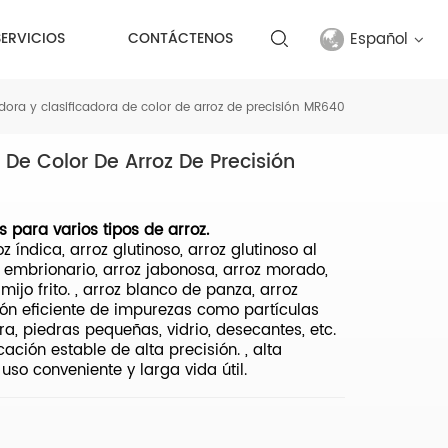
Español
SERVICIOS
CONTÁCTENOS
dora y clasificadora de color de arroz de precisión MR640
English
 De Color De Arroz De Precisión
français
русский
s para varios tipos de arroz.
z índica, arroz glutinoso, arroz glutinoso al
español
roz embrionario, arroz jabonosa, arroz morado,
 mijo frito. , arroz blanco de panza, arroz
Türkçe
ación eficiente de impurezas como partículas
ra, piedras pequeñas, vidrio, desecantes, etc.
ación estable de alta precisión. , alta
العربية
uso conveniente y larga vida útil.
中文