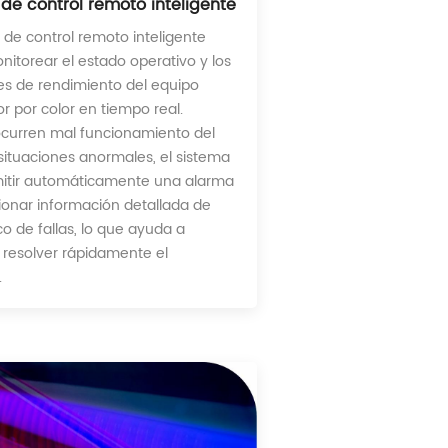
de control remoto inteligente
a de control remoto inteligente
itorear el estado operativo y los
es de rendimiento del equipo
or por color en tiempo real.
curren mal funcionamiento del
situaciones anormales, el sistema
itir automáticamente una alarma
ionar información detallada de
co de fallas, lo que ayuda a
y resolver rápidamente el
.