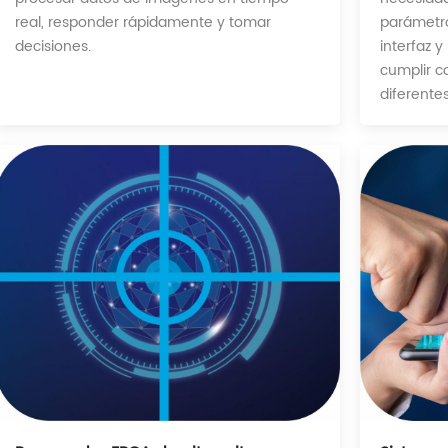
parámetro
real, responder rápidamente y tomar
interfaz y
decisiones.
cumplir co
diferentes