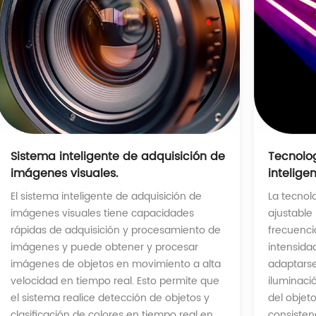
Tecnolog
Sistema inteligente de adquisición de
intelige
imágenes visuales.
La tecnolo
El sistema inteligente de adquisición de
ajustable
imágenes visuales tiene capacidades
frecuencia
rápidas de adquisición y procesamiento de
intensidad
imágenes y puede obtener y procesar
adaptarse
imágenes de objetos en movimiento a alta
iluminaci
velocidad en tiempo real. Esto permite que
del objet
el sistema realice detección de objetos y
consisten
clasificación de colores en tiempo real en