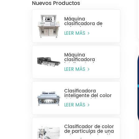
Nuevos Productos
Máquina
clasificadora de
color de arroz de
alta eficiencia MR128
LEER MÁS
Máquina
clasificadora
inteligente de
plástico para
LEER MÁS
botellas enteras
Clasificadora
inteligente del color
del grano del CCD
MG448
LEER MÁS
Clasificador de color
de partículas de una
sola capa (selección