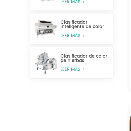
húmeda)
LEER MÁS
Clasificador
inteligente de color
de anacardos
LEER MÁS
Clasificador de color
de hierbas
(rebanadas de raíz y
tallo)
LEER MÁS