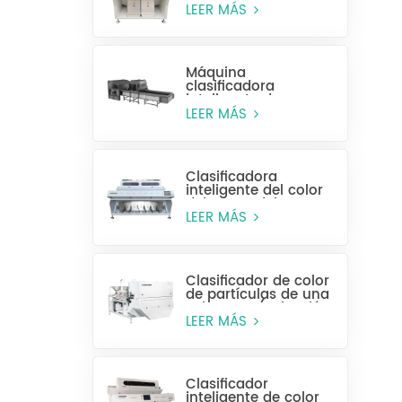
alta eficiencia MR128
LEER MÁS
Máquina
clasificadora
inteligente de
plástico para
LEER MÁS
botellas enteras
Clasificadora
inteligente del color
del grano del CCD
MG448
LEER MÁS
Clasificador de color
de partículas de una
sola capa (selección
húmeda)
LEER MÁS
Clasificador
inteligente de color