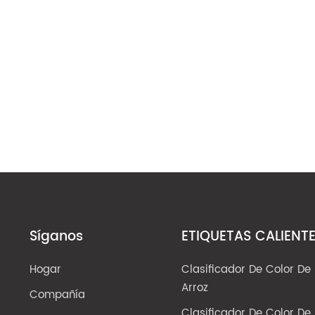
Síganos
ETIQUETAS CALIENT
Hogar
Clasificador De Color De
Arroz
Compañía
Clasificador De Color De