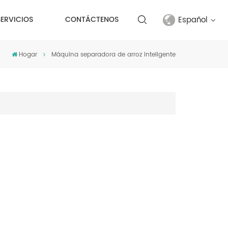
Español
SERVICIOS
CONTÁCTENOS
Hogar
Máquina separadora de arroz inteligente
English
français
русский
español
Türkçe
العربية
中文