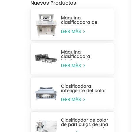
Nuevos Productos
Máquina
clasificadora de
color de arroz de
alta eficiencia MR128
LEER MÁS
Máquina
clasificadora
inteligente de
plástico para
LEER MÁS
botellas enteras
Clasificadora
inteligente del color
del grano del CCD
MG448
LEER MÁS
Clasificador de color
de partículas de una
sola capa (selección