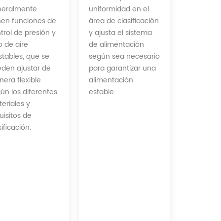
uniformidad en el
neralmente
área de clasificación
nen funciones de
y ajusta el sistema
trol de presión y
de alimentación
jo de aire
según sea necesario
stables, que se
para garantizar una
den ajustar de
alimentación
era flexible
estable.
ún los diferentes
eriales y
uisitos de
sificación.