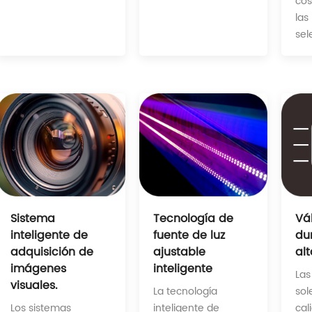
cos
las
sel
Tecnología de
Sistema
Vá
fuente de luz
inteligente de
du
ajustable
adquisición de
alt
inteligente
imágenes
Las
visuales.
La tecnología
sol
inteligente de
Los sistemas
cal