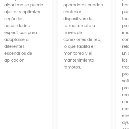
operadores pueden
algoritmo se puede
har
controlar
ajustar y optimizar
pue
dispositivos de
según las
tar
forma remota a
necesidades
pro
través de
específicas para
im
conexiones de red,
adaptarse a
con
lo que facilita el
diferentes
rel
monitoreo y el
escenarios de
En 
mantenimiento
aplicación.
los
remotos.
tra
pro
sof
pro
may
com
me
ene
ayu