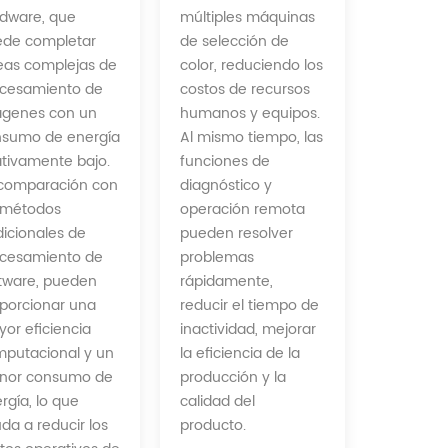
múltiples máquinas
dware, que
de selección de
de completar
color, reduciendo los
eas complejas de
costos de recursos
cesamiento de
humanos y equipos.
ágenes con un
Al mismo tiempo, las
sumo de energía
funciones de
ativamente bajo.
diagnóstico y
comparación con
operación remota
 métodos
pueden resolver
dicionales de
problemas
cesamiento de
rápidamente,
tware, pueden
reducir el tiempo de
porcionar una
inactividad, mejorar
or eficiencia
la eficiencia de la
putacional y un
producción y la
nor consumo de
calidad del
rgía, lo que
producto.
da a reducir los