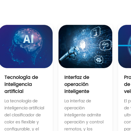
Interfaz de
Tecnología de
Pr
operación
inteligencia
de 
inteligente
artificial
ve
La interfaz de
La tecnología de
El 
operación
inteligencia artificial
de 
inteligente admite
del clasificador de
ult
operación y control
color es flexible y
co
remotos, y los
configurable, y el
par