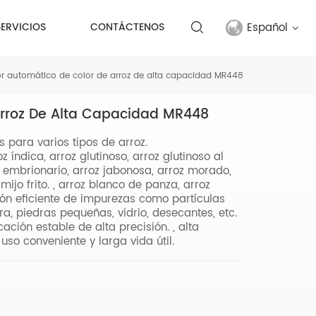
Español
SERVICIOS
CONTÁCTENOS
or automático de color de arroz de alta capacidad MR448
English
Arroz De Alta Capacidad MR448
français
s para varios tipos de arroz.
русский
z índica, arroz glutinoso, arroz glutinoso al
roz embrionario, arroz jabonosa, arroz morado,
español
 mijo frito. , arroz blanco de panza, arroz
ación eficiente de impurezas como partículas
ra, piedras pequeñas, vidrio, desecantes, etc.
Türkçe
ación estable de alta precisión. , alta
uso conveniente y larga vida útil.
العربية
中文