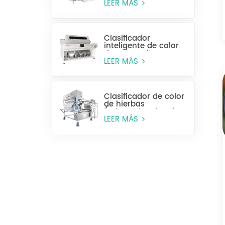
húmeda)
LEER MÁS
Clasificador
inteligente de color
de anacardos
LEER MÁS
Clasificador de color
de hierbas
(rebanadas de raíz y
tallo)
LEER MÁS