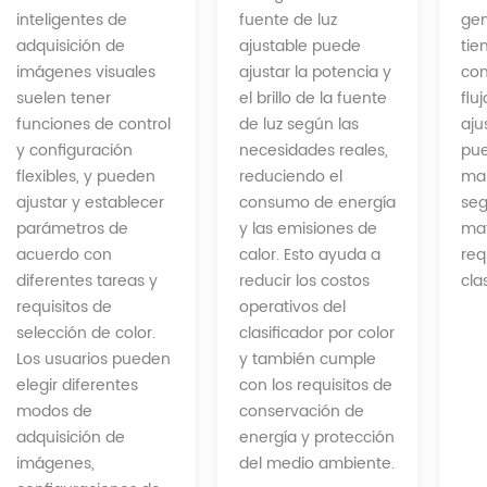
fuente de luz
inteligentes de
ge
ajustable puede
adquisición de
tie
ajustar la potencia y
imágenes visuales
con
el brillo de la fuente
suelen tener
flu
de luz según las
funciones de control
aju
necesidades reales,
y configuración
pue
reduciendo el
flexibles, y pueden
man
consumo de energía
ajustar y establecer
seg
y las emisiones de
parámetros de
mat
calor. Esto ayuda a
acuerdo con
req
reducir los costos
diferentes tareas y
cla
operativos del
requisitos de
clasificador por color
selección de color.
y también cumple
Los usuarios pueden
con los requisitos de
elegir diferentes
conservación de
modos de
energía y protección
adquisición de
del medio ambiente.
imágenes,