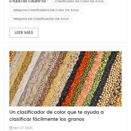
ETIQUETAS CALIENTES :
Clasificador De Color De Arroz
la calidad del arroz no cumple con los estándares,
afectará directamente la salud física de...
Máquina Clasificadora De Color De Arroz
Máquina De Clasificación De Arroz
LEER MÁS
Un clasificador de color que te ayuda a
clasificar fácilmente los granos
Mar 07, 2025