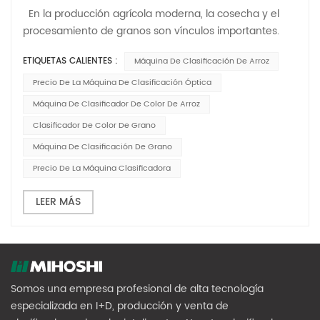
En la producción agrícola moderna, la cosecha y el
procesamiento de granos son vínculos importantes.
Para mejorar la eficiencia y la calidad, clasificador de
ETIQUETAS CALIENTES :
Máquina De Clasificación De Arroz
color de grano se ha convertido en uno de los equipos
indispensables. Como un conocido fabricante de
Precio De La Máquina De Clasificación Óptica
maquinaria i...
Máquina De Clasificador De Color De Arroz
Clasificador De Color De Grano
Máquina De Clasificación De Grano
Precio De La Máquina Clasificadora
LEER MÁS
Somos una empresa profesional de alta tecnología
especializada en I+D, producción y venta de