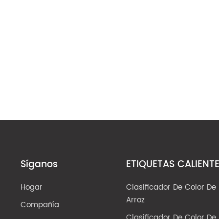
Síganos
ETIQUETAS CALIENT
Hogar
Clasificador De Color De
Arroz
Compañía
Clasificador De Color De