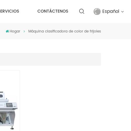
Español
SERVICIOS
CONTÁCTENOS
Hogar
Máquina clasificadora de color de frijoles
English
français
русский
español
Türkçe
العربية
中文