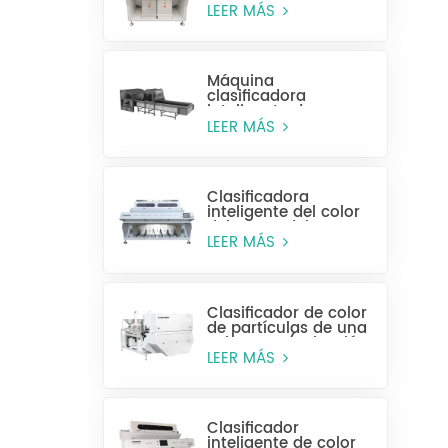
alta eficiencia MR128
LEER MÁS
Máquina
clasificadora
inteligente de
plástico para
LEER MÁS
botellas enteras
Clasificadora
inteligente del color
del grano del CCD
MG448
LEER MÁS
Clasificador de color
de partículas de una
sola capa (selección
húmeda)
LEER MÁS
Clasificador
inteligente de color