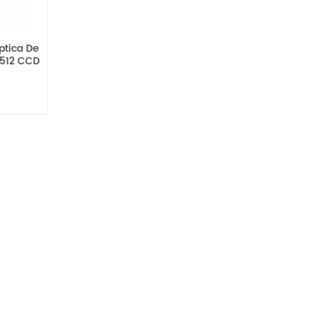
ptica De
G512 CCD