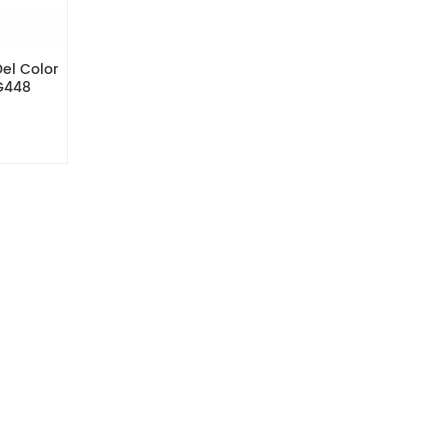
Del Color
G448