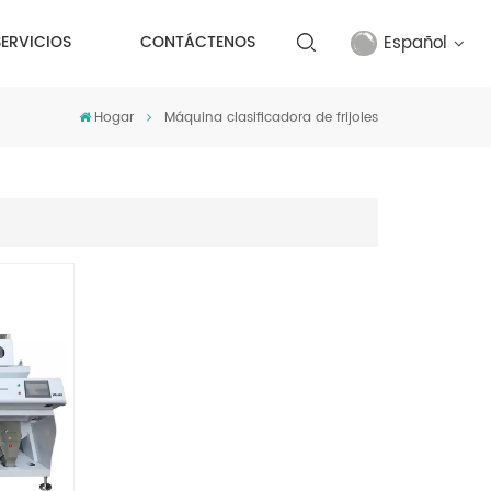
Español
SERVICIOS
CONTÁCTENOS
Hogar
Máquina clasificadora de frijoles
English
français
русский
español
Türkçe
العربية
中文