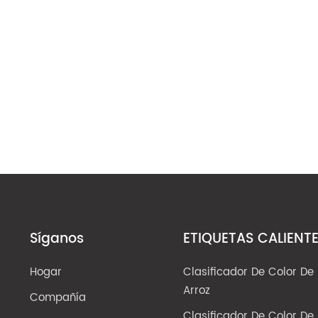
Síganos
ETIQUETAS CALIENT
Hogar
Clasificador De Color De
Arroz
Compañía
Clasificador De Color De