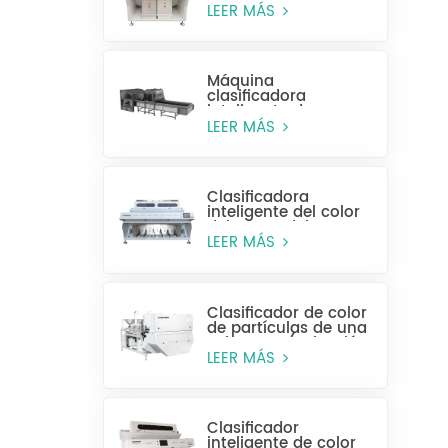
alta eficiencia MR128
LEER MÁS
Máquina
clasificadora
inteligente de
plástico para
LEER MÁS
botellas enteras
Clasificadora
inteligente del color
del grano del CCD
MG448
LEER MÁS
Clasificador de color
de partículas de una
sola capa (selección
húmeda)
LEER MÁS
Clasificador
inteligente de color