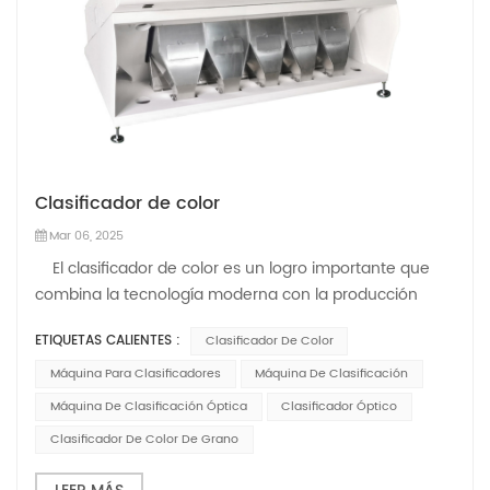
Clasificador de color
Mar 06, 2025
El clasificador de color es un logro importante que
combina la tecnología moderna con la producción
agrícola e industrial. Como una herramienta clave para
ETIQUETAS CALIENTES :
Clasificador De Color
clasificar los productos agrícolas y la producción
industrial, el clasificador de color de Miho...
Máquina Para Clasificadores
Máquina De Clasificación
Máquina De Clasificación Óptica
Clasificador Óptico
Clasificador De Color De Grano