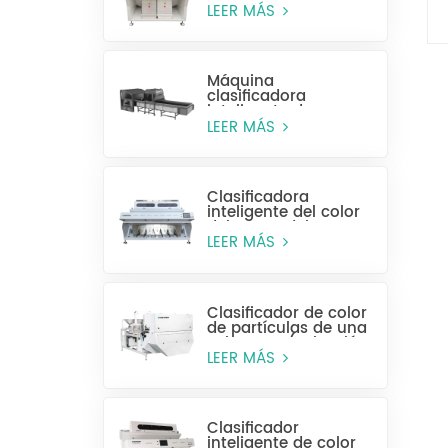
alta eficiencia MR128
LEER MÁS
Máquina
clasificadora
inteligente de
plástico para
LEER MÁS
botellas enteras
Clasificadora
inteligente del color
del grano del CCD
MG448
LEER MÁS
Clasificador de color
de partículas de una
sola capa (selección
húmeda)
LEER MÁS
Clasificador
inteligente de color