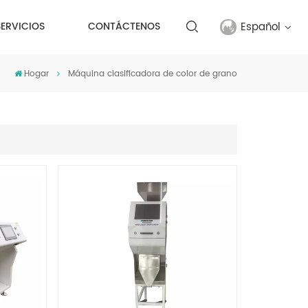
Español
SERVICIOS
CONTÁCTENOS
Hogar
Máquina clasificadora de color de grano
English
français
русский
español
Türkçe
العربية
中文