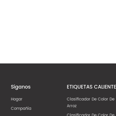
Síganos
ETIQUETAS CALIENT
Hogar
Clasificador De Color De
Arroz
Compañía
Clasificador De Color De