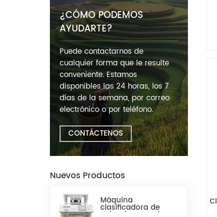
¿CÓMO PODEMOS
AYUDARTE?
Puede contactarnos de
cualquier forma que le resulte
conveniente. Estamos
disponibles las 24 horas, los 7
días de la semana, por correo
electrónico o por teléfono.
CONTÁCTENOS
Nuevos Productos
Máquina
C
clasificadora de
color de arroz de