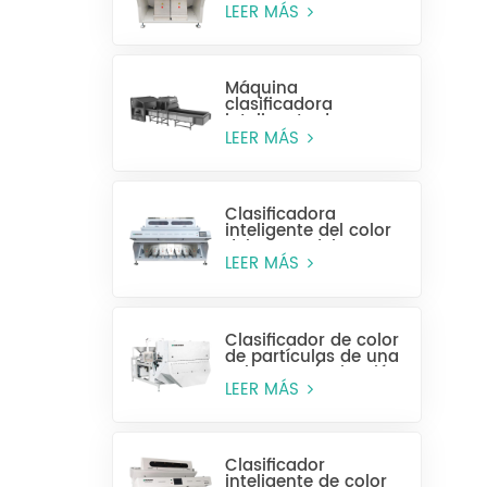
alta eficiencia MR128
LEER MÁS
Máquina
clasificadora
inteligente de
plástico para
LEER MÁS
botellas enteras
Clasificadora
inteligente del color
del grano del CCD
MG448
LEER MÁS
Clasificador de color
de partículas de una
sola capa (selección
húmeda)
LEER MÁS
Clasificador
inteligente de color