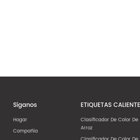
Síganos
ETIQUETAS CALIENT
Hogar
Clasificador De Color De
Arroz
Compañía
Clasificador De Color De