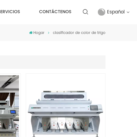
Español
SERVICIOS
CONTÁCTENOS
Hogar
clasificador de color de trigo
English
français
русский
español
Türkçe
العربية
中文