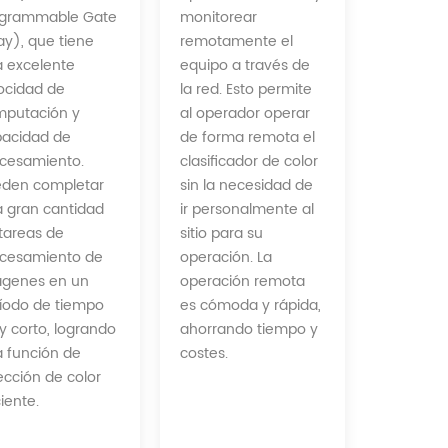
monitorear
ogrammable Gate
remotamente el
ay), que tiene
equipo a través de
 excelente
la red. Esto permite
ocidad de
al operador operar
putación y
de forma remota el
acidad de
clasificador de color
cesamiento.
sin la necesidad de
den completar
ir personalmente al
 gran cantidad
sitio para su
tareas de
operación. La
cesamiento de
operación remota
ágenes en un
es cómoda y rápida,
íodo de tiempo
ahorrando tiempo y
 corto, logrando
costes.
 función de
ección de color
ciente.