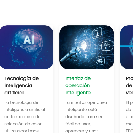
Interfaz de
Tecnología de
Pr
operación
inteligencia
de 
inteligente
artificial
ve
La interfaz operativa
La tecnología de
El 
inteligente está
inteligencia artificial
de 
diseñada para ser
de la máquina de
ult
fácil de usar,
selección de color
mod
aprender y usar.
utiliza algoritmos
FPG