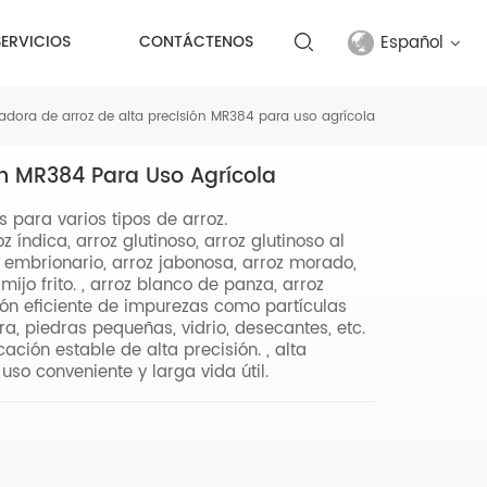
Español
SERVICIOS
CONTÁCTENOS
cadora de arroz de alta precisión MR384 para uso agrícola
English
ión MR384 Para Uso Agrícola
français
s para varios tipos de arroz.
русский
z índica, arroz glutinoso, arroz glutinoso al
roz embrionario, arroz jabonosa, arroz morado,
español
 mijo frito. , arroz blanco de panza, arroz
ación eficiente de impurezas como partículas
ra, piedras pequeñas, vidrio, desecantes, etc.
Türkçe
ación estable de alta precisión. , alta
uso conveniente y larga vida útil.
العربية
中文