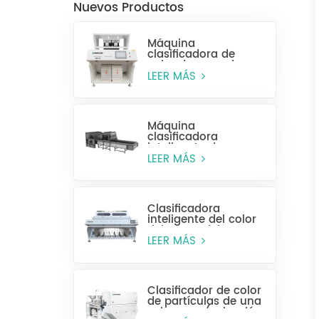
Nuevos Productos
Máquina
clasificadora de
color de arroz de
alta eficiencia MR128
LEER MÁS
Máquina
clasificadora
inteligente de
plástico para
LEER MÁS
botellas enteras
Clasificadora
inteligente del color
del grano del CCD
MG448
LEER MÁS
Clasificador de color
de partículas de una
sola capa (selección