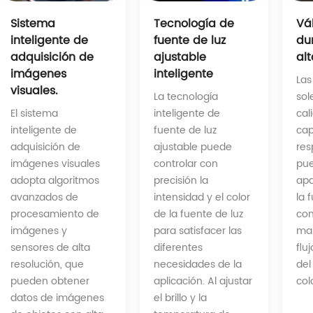
Tecnología de
Sistema
Vá
fuente de luz
inteligente de
du
ajustable
adquisición de
alt
inteligente
imágenes
Las
visuales.
La tecnología
sol
inteligente de
El sistema
cal
fuente de luz
inteligente de
cap
ajustable puede
adquisición de
res
controlar con
imágenes visuales
pu
precisión la
adopta algoritmos
apa
intensidad y el color
avanzados de
la 
de la fuente de luz
procesamiento de
con
para satisfacer las
imágenes y
man
diferentes
sensores de alta
flu
necesidades de la
resolución, que
del
aplicación. Al ajustar
pueden obtener
col
el brillo y la
datos de imágenes