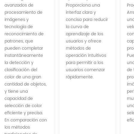
Proporciona una
avanzados de
Pr
interfaz clara y
procesamiento de
Arr
concisa para reducir
imágenes y
una
la curva de
tecnología de
vel
aprendizaje de los
reconocimiento de
com
usuarios y ofrece
patrones, que
cap
métodos de
pueden completar
pro
operación intuitivos
instantáneamente
Pue
para permitir a los
la detección y
una
usuarios comenzar
clasificación del
de 
rápidamente.
color de una gran
pro
cantidad de objetos,
im
y tiene una
per
capacidad de
muy
selección de color
una
eficiente y precisa.
sel
En comparación con
efi
los métodos