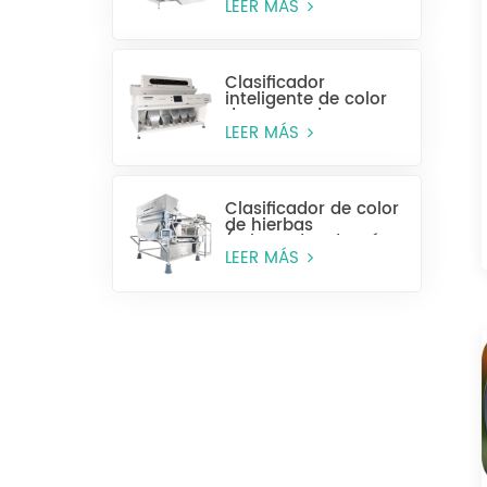
húmeda)
LEER MÁS
Clasificador
inteligente de color
de anacardos
LEER MÁS
Clasificador de color
de hierbas
(rebanadas de raíz y
tallo)
LEER MÁS