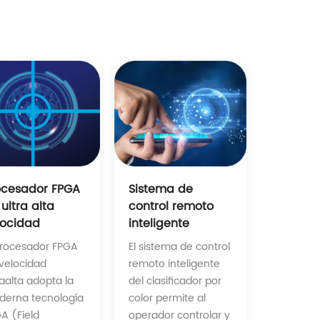
Sistema de
ocesador FPGA
control remoto
ultra alta
inteligente
locidad
El sistema de control
procesador FPGA
remoto inteligente
velocidad
del clasificador por
raalta adopta la
color permite al
erna tecnología
operador controlar y
A (Field