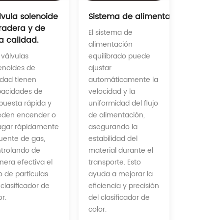
Sistema de alimentación equilibr
lvula solenoide
radera y de
El sistema de
a calidad.
alimentación
equilibrado puede
 válvulas
ajustar
enoides de
automáticamente la
idad tienen
velocidad y la
acidades de
uniformidad del flujo
puesta rápida y
de alimentación,
eden encender o
asegurando la
gar rápidamente
estabilidad del
fuente de gas,
material durante el
trolando de
transporte. Esto
era efectiva el
ayuda a mejorar la
jo de partículas
eficiencia y precisión
 clasificador de
del clasificador de
or.
color.