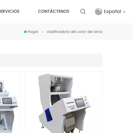
Español
SERVICIOS
CONTÁCTENOS
Hogar
clasificadora del color del arroz
English
français
русский
español
Türkçe
العربية
中文