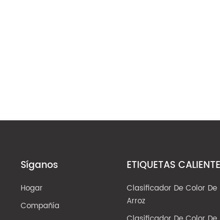
Síganos
ETIQUETAS CALIENT
Hogar
Clasificador De Color De
Arroz
Compañía
Clasificador De Color De