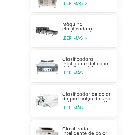
alta eficiencia MR128
LEER MÁS
Máquina
clasificadora
inteligente de
plástico para
LEER MÁS
botellas enteras
Clasificadora
inteligente del color
del grano del CCD
MG448
LEER MÁS
Clasificador de color
de partículas de una
sola capa (selección
húmeda)
LEER MÁS
Clasificador
inteligente de color