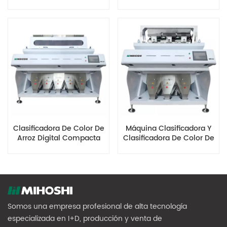
Multifunción MR512
Capacidad MR448
Clasificadora De Color De
Máquina Clasificadora Y
Arroz Digital Compacta
Clasificadora De Color De
MR320
Arroz Digital MR192
Somos una empresa profesional de alta tecnología
especializada en I+D, producción y venta de